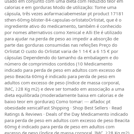
usado em conjunto com uma dieta com reduzido teor em
calorias e em gorduras Modo de utilização: Tome uma
cápsula, três vezes aofarmaciabemestar pt product 17181
sthen-60mg-blister-84-capsulas-orlistatoOrlistat, que é o
ingrediente ativo do medicamento, também é conhecido
por nomes alternativos como Xenical e Alli Ele é utilizado
para ajudar na perda de peso ao impedir a absorção de
parte das gorduras consumidas nas refeições Preço do
Orlistat O custo do Orlistat varia de 1 14 € a 6 15 € por
cápsulas Dependendo do tamanho da embalagem e do
número de comprimidos contidos (10 Medicamento
indicado para perda de peso em adultos com excesso de
peso Beacita 60mg é indicado para perda de peso em
adultos com excesso de peso (índice de massa corporal,
IMC, ≥28 Kg m2) e deve ser tomado em associação a uma
dieta equilibrada (moderadamente baixa em calorias e de
baixo teor em gorduras) Como tomar: --- alfadoc pt
obesidade xenicalFast Shipping · Shop Best Sellers · Read
Ratings & Reviews · Deals of the Day Medicamento indicado
para perda de peso em adultos com excesso de peso Beacita
60mg é indicado para perda de peso em adultos com
excesso de peso (índice de massa corporal, IMC, ≥28 Kg m2)