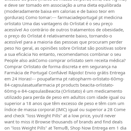
e deve ser tomado em associação a uma dieta equilibrada
(moderadamente baixa em calorias e de baixo teor em
gorduras) Como tomar:--- farmaciadeportugal pt medicina
orlistato Uma das vantagens do Orlistat é o seu preço
acessível Ao contrário de outros tratamentos de obesidade,
o preço do Orlistat é relativamente baixo, tornando-o
acessível para a maioria das pessoas que procuram perder
peso No geral, as opiniões sobre Orlistat são positivas sobre
a sua eficácia No entanto, recomendamos combinar o seu
People also askComo comprar orlistato sem receita médica?
Comprar Orlistato de forma discreta e em segurança na
Farmácia de Portugal Confiável Rápido! Envio grátis Entrega
em 24 Horas!--- poupafarma pt ratiopharm-orlistato-60mg-
84-capsulasatuafarmacia pt products beacita-orlistato-
60mg-x-84-capsulasBeacita (Orlistato) é um medicamento
utilizado para perda de peso em adultos com idade igual ou
superior a 18 anos que têm excesso de peso e têm com um
índice de massa corporal (IMC) igual ou superior a 28 Come
and check "loss Weight Pills" at a low price, you'd never
want to miss it Browse thousands of brands and find deals
on "loss Weight Pills" at Temu®, Shop Now Entrega em 1 dia