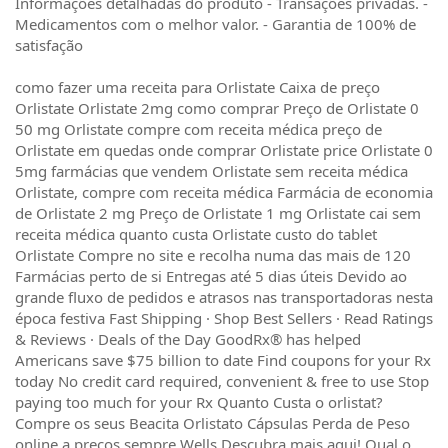
Informações detalhadas do produto - Transações privadas. -
Medicamentos com o melhor valor. - Garantia de 100% de
satisfação
como fazer uma receita para Orlistate Caixa de preço
Orlistate Orlistate 2mg como comprar Preço de Orlistate 0
50 mg Orlistate compre com receita médica preço de
Orlistate em quedas onde comprar Orlistate price Orlistate 0
5mg farmácias que vendem Orlistate sem receita médica
Orlistate, compre com receita médica Farmácia de economia
de Orlistate 2 mg Preço de Orlistate 1 mg Orlistate cai sem
receita médica quanto custa Orlistate custo do tablet
Orlistate Compre no site e recolha numa das mais de 120
Farmácias perto de si Entregas até 5 dias úteis Devido ao
grande fluxo de pedidos e atrasos nas transportadoras nesta
época festiva Fast Shipping · Shop Best Sellers · Read Ratings
& Reviews · Deals of the Day GoodRx® has helped
Americans save $75 billion to date Find coupons for your Rx
today No credit card required, convenient & free to use Stop
paying too much for your Rx Quanto Custa o orlistat?
Compre os seus Beacita Orlistato Cápsulas Perda de Peso
online a preços sempre Wells Descubra mais aqui! Qual o