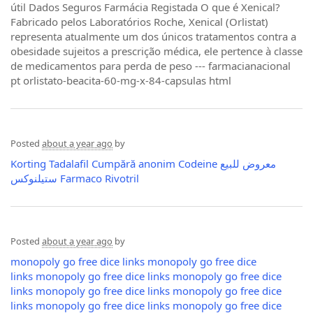
útil Dados Seguros Farmácia Registada O que é Xenical?
Fabricado pelos Laboratórios Roche, Xenical (Orlistat)
representa atualmente um dos únicos tratamentos contra a
obesidade sujeitos a prescrição médica, ele pertence à classe
de medicamentos para perda de peso --- farmacianacional
pt orlistato-beacita-60-mg-x-84-capsulas html
Posted
about a year ago
by
Korting Tadalafil
Cumpără anonim Codeine
معروض للبيع
ستيلنوكس
Farmaco Rivotril
Posted
about a year ago
by
monopoly go free dice links
monopoly go free dice
links
monopoly go free dice links
monopoly go free dice
links
monopoly go free dice links
monopoly go free dice
links
monopoly go free dice links
monopoly go free dice