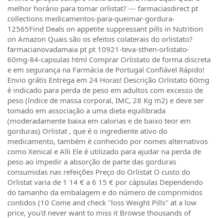
melhor horário para tomar orlistat? --- farmaciasdirect pt
collections medicamentos-para-queimar-gordura-
12565Find Deals on appetite suppressant pills in Nutrition
on Amazon Quais são os efeitos colaterais do orlistato?
farmacianovadamaia pt pt 10921-teva-sthen-orlistato-
60mg-84-capsulas html Comprar Orlistato de forma discreta
e em segurança na Farmácia de Portugal Confiável Rápido!
Envio grátis Entrega em 24 Horas! Descrição Orlistato 60mg
é indicado para perda de peso em adultos com excesso de
peso (índice de massa corporal, IMC, 28 Kg m2) e deve ser
tomado em associação a uma dieta equilibrada
(moderadamente baixa em calorias e de baixo teor em
gorduras) Orlistat , que é o ingrediente ativo do
medicamento, também é conhecido por nomes alternativos
como Xenical e Alli Ele é utilizado para ajudar na perda de
peso ao impedir a absorção de parte das gorduras
consumidas nas refeições Preço do Orlistat O custo do
Orlistat varia de 1 14 € a 6 15 € por cápsulas Dependendo
do tamanho da embalagem e do número de comprimidos
contidos (10 Come and check "loss Weight Pills" at a low
price, you'd never want to miss it Browse thousands of