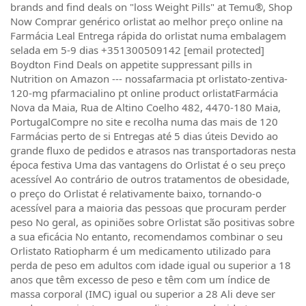
brands and find deals on "loss Weight Pills" at Temu®, Shop
Now Comprar genérico orlistat ao melhor preço online na
Farmácia Leal Entrega rápida do orlistat numa embalagem
selada em 5-9 dias +351300509142 [email protected]
Boydton Find Deals on appetite suppressant pills in
Nutrition on Amazon --- nossafarmacia pt orlistato-zentiva-
120-mg pfarmacialino pt online product orlistatFarmácia
Nova da Maia, Rua de Altino Coelho 482, 4470-180 Maia,
PortugalCompre no site e recolha numa das mais de 120
Farmácias perto de si Entregas até 5 dias úteis Devido ao
grande fluxo de pedidos e atrasos nas transportadoras nesta
época festiva Uma das vantagens do Orlistat é o seu preço
acessível Ao contrário de outros tratamentos de obesidade,
o preço do Orlistat é relativamente baixo, tornando-o
acessível para a maioria das pessoas que procuram perder
peso No geral, as opiniões sobre Orlistat são positivas sobre
a sua eficácia No entanto, recomendamos combinar o seu
Orlistato Ratiopharm é um medicamento utilizado para
perda de peso em adultos com idade igual ou superior a 18
anos que têm excesso de peso e têm com um índice de
massa corporal (IMC) igual ou superior a 28 Ali deve ser