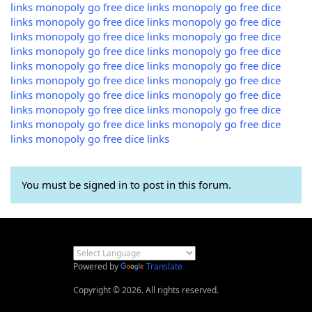
links
monopoly go free dice links
monopoly go free dice
links
monopoly go free dice links
monopoly go free dice
links
monopoly go free dice links
monopoly go free dice
links
monopoly go free dice links
monopoly go free dice
links
monopoly go free dice links
monopoly go free dice
links
monopoly go free dice links
monopoly go free dice
links
monopoly go free dice links
monopoly go free dice
links
monopoly go free dice links
monopoly go free dice
links
monopoly go free dice links
monopoly go free dice
links
monopoly go free dice links
You must be signed in to post in this forum.
Powered by
Translate
Copyright © 2026. All rights reserved.