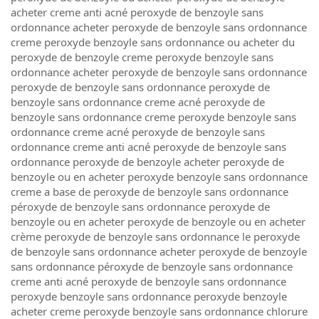
acheter creme anti acné peroxyde de benzoyle sans
ordonnance acheter peroxyde de benzoyle sans ordonnance
creme peroxyde benzoyle sans ordonnance ou acheter du
peroxyde de benzoyle creme peroxyde benzoyle sans
ordonnance acheter peroxyde de benzoyle sans ordonnance
peroxyde de benzoyle sans ordonnance peroxyde de
benzoyle sans ordonnance creme acné peroxyde de
benzoyle sans ordonnance creme peroxyde benzoyle sans
ordonnance creme acné peroxyde de benzoyle sans
ordonnance creme anti acné peroxyde de benzoyle sans
ordonnance peroxyde de benzoyle acheter peroxyde de
benzoyle ou en acheter peroxyde benzoyle sans ordonnance
creme a base de peroxyde de benzoyle sans ordonnance
péroxyde de benzoyle sans ordonnance peroxyde de
benzoyle ou en acheter peroxyde de benzoyle ou en acheter
crème peroxyde de benzoyle sans ordonnance le peroxyde
de benzoyle sans ordonnance acheter peroxyde de benzoyle
sans ordonnance péroxyde de benzoyle sans ordonnance
creme anti acné peroxyde de benzoyle sans ordonnance
peroxyde benzoyle sans ordonnance peroxyde benzoyle
acheter creme peroxyde benzoyle sans ordonnance chlorure