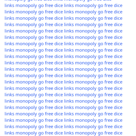
links
monopoly go free dice links
monopoly go free dice
links
monopoly go free dice links
monopoly go free dice
links
monopoly go free dice links
monopoly go free dice
links
monopoly go free dice links
monopoly go free dice
links
monopoly go free dice links
monopoly go free dice
links
monopoly go free dice links
monopoly go free dice
links
monopoly go free dice links
monopoly go free dice
links
monopoly go free dice links
monopoly go free dice
links
monopoly go free dice links
monopoly go free dice
links
monopoly go free dice links
monopoly go free dice
links
monopoly go free dice links
monopoly go free dice
links
monopoly go free dice links
monopoly go free dice
links
monopoly go free dice links
monopoly go free dice
links
monopoly go free dice links
monopoly go free dice
links
monopoly go free dice links
monopoly go free dice
links
monopoly go free dice links
monopoly go free dice
links
monopoly go free dice links
monopoly go free dice
links
monopoly go free dice links
monopoly go free dice
links
monopoly go free dice links
monopoly go free dice
links
monopoly go free dice links
monopoly go free dice
links
monopoly go free dice links
monopoly go free dice