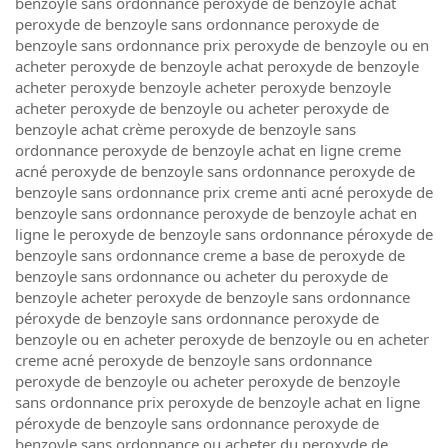
benzoyle sans ordonnance peroxyde de benzoyle achat
peroxyde de benzoyle sans ordonnance peroxyde de
benzoyle sans ordonnance prix peroxyde de benzoyle ou en
acheter peroxyde de benzoyle achat peroxyde de benzoyle
acheter peroxyde benzoyle acheter peroxyde benzoyle
acheter peroxyde de benzoyle ou acheter peroxyde de
benzoyle achat crème peroxyde de benzoyle sans
ordonnance peroxyde de benzoyle achat en ligne creme
acné peroxyde de benzoyle sans ordonnance peroxyde de
benzoyle sans ordonnance prix creme anti acné peroxyde de
benzoyle sans ordonnance peroxyde de benzoyle achat en
ligne le peroxyde de benzoyle sans ordonnance péroxyde de
benzoyle sans ordonnance creme a base de peroxyde de
benzoyle sans ordonnance ou acheter du peroxyde de
benzoyle acheter peroxyde de benzoyle sans ordonnance
péroxyde de benzoyle sans ordonnance peroxyde de
benzoyle ou en acheter peroxyde de benzoyle ou en acheter
creme acné peroxyde de benzoyle sans ordonnance
peroxyde de benzoyle ou acheter peroxyde de benzoyle
sans ordonnance prix peroxyde de benzoyle achat en ligne
péroxyde de benzoyle sans ordonnance peroxyde de
benzoyle sans ordonnance ou acheter du peroxyde de