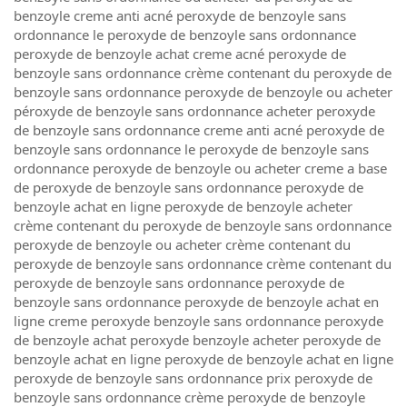
benzoyle creme anti acné peroxyde de benzoyle sans
ordonnance le peroxyde de benzoyle sans ordonnance
peroxyde de benzoyle achat creme acné peroxyde de
benzoyle sans ordonnance crème contenant du peroxyde de
benzoyle sans ordonnance peroxyde de benzoyle ou acheter
péroxyde de benzoyle sans ordonnance acheter peroxyde
de benzoyle sans ordonnance creme anti acné peroxyde de
benzoyle sans ordonnance le peroxyde de benzoyle sans
ordonnance peroxyde de benzoyle ou acheter creme a base
de peroxyde de benzoyle sans ordonnance peroxyde de
benzoyle achat en ligne peroxyde de benzoyle acheter
crème contenant du peroxyde de benzoyle sans ordonnance
peroxyde de benzoyle ou acheter crème contenant du
peroxyde de benzoyle sans ordonnance crème contenant du
peroxyde de benzoyle sans ordonnance peroxyde de
benzoyle sans ordonnance peroxyde de benzoyle achat en
ligne creme peroxyde benzoyle sans ordonnance peroxyde
de benzoyle achat peroxyde benzoyle acheter peroxyde de
benzoyle achat en ligne peroxyde de benzoyle achat en ligne
peroxyde de benzoyle sans ordonnance prix peroxyde de
benzoyle sans ordonnance crème peroxyde de benzoyle