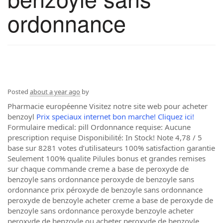
ordonnance
Posted
about a year ago
by
Pharmacie européenne Visitez notre site web pour acheter
benzoyl
Prix speciaux internet bon marche! Cliquez ici!
Formulaire medical: pill Ordonnance requise: Aucune
prescription requise Disponibilité: In Stock! Note 4,78 / 5
base sur 8281 votes d’utilisateurs 100% satisfaction garantie
Seulement 100% qualite Pilules bonus et grandes remises
sur chaque commande creme a base de peroxyde de
benzoyle sans ordonnance peroxyde de benzoyle sans
ordonnance prix péroxyde de benzoyle sans ordonnance
peroxyde de benzoyle acheter creme a base de peroxyde de
benzoyle sans ordonnance peroxyde benzoyle acheter
peroxyde de benzoyle ou acheter peroxyde de benzoyle