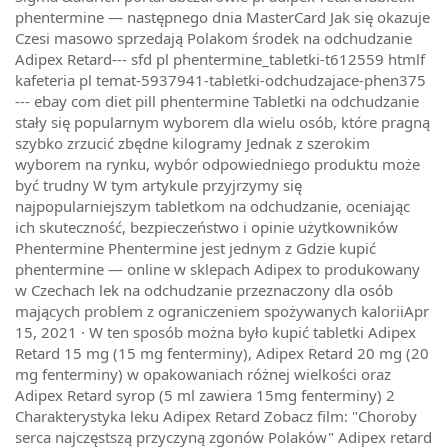
phentermine — następnego dnia MasterCard Jak się okazuje
Czesi masowo sprzedają Polakom środek na odchudzanie
Adipex Retard--- sfd pl phentermine_tabletki-t612559 htmlf
kafeteria pl temat-5937941-tabletki-odchudzajace-phen375
--- ebay com diet pill phentermine Tabletki na odchudzanie
stały się popularnym wyborem dla wielu osób, które pragną
szybko zrzucić zbędne kilogramy Jednak z szerokim
wyborem na rynku, wybór odpowiedniego produktu może
być trudny W tym artykule przyjrzymy się
najpopularniejszym tabletkom na odchudzanie, oceniając
ich skuteczność, bezpieczeństwo i opinie użytkowników
Phentermine Phentermine jest jednym z Gdzie kupić
phentermine — online w sklepach Adipex to produkowany
w Czechach lek na odchudzanie przeznaczony dla osób
mających problem z ograniczeniem spożywanych kaloriiApr
15, 2021 · W ten sposób można było kupić tabletki Adipex
Retard 15 mg (15 mg fenterminy), Adipex Retard 20 mg (20
mg fenterminy) w opakowaniach różnej wielkości oraz
Adipex Retard syrop (5 ml zawiera 15mg fenterminy) 2
Charakterystyka leku Adipex Retard Zobacz film: "Choroby
serca najczęstszą przyczyną zgonów Polaków" Adipex retard