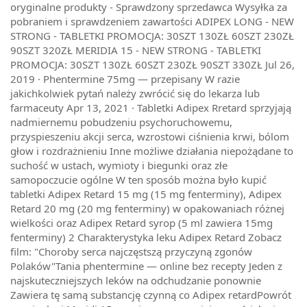
oryginalne produkty - Sprawdzony sprzedawca Wysyłka za
pobraniem i sprawdzeniem zawartości ADIPEX LONG - NEW
STRONG - TABLETKI PROMOCJA: 30SZT 130ZŁ 60SZT 230ZŁ
90SZT 320ZŁ MERIDIA 15 - NEW STRONG - TABLETKI
PROMOCJA: 30SZT 130ZŁ 60SZT 230ZŁ 90SZT 330ZŁ Jul 26,
2019 · Phentermine 75mg — przepisany W razie
jakichkolwiek pytań należy zwrócić się do lekarza lub
farmaceuty Apr 13, 2021 · Tabletki Adipex Rretard sprzyjają
nadmiernemu pobudzeniu psychoruchowemu,
przyspieszeniu akcji serca, wzrostowi ciśnienia krwi, bólom
głow i rozdrażnieniu Inne możliwe działania niepożądane to
suchość w ustach, wymioty i biegunki oraz złe
samopoczucie ogólne W ten sposób można było kupić
tabletki Adipex Retard 15 mg (15 mg fenterminy), Adipex
Retard 20 mg (20 mg fenterminy) w opakowaniach różnej
wielkości oraz Adipex Retard syrop (5 ml zawiera 15mg
fenterminy) 2 Charakterystyka leku Adipex Retard Zobacz
film: "Choroby serca najczęstszą przyczyną zgonów
Polaków"Tania phentermine — online bez recepty Jeden z
najskuteczniejszych leków na odchudzanie ponownie
Zawiera tę samą substancję czynną co Adipex retardPowrót