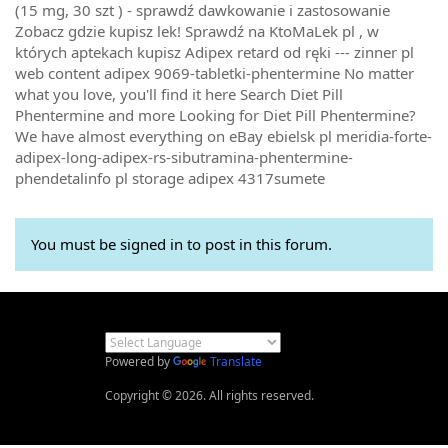
(15 mg, 30 szt ) - sprawdź dawkowanie i zastosowanie
Zobacz gdzie kupisz lek! Sprawdź na KtoMaLek pl , w
których aptekach kupisz Adipex retard od ręki --- zinner pl
web content adipex 9069-tabletki-phentermine No matter
what you love, you'll find it here Search Diet Pill
Phentermine and more Looking for Diet Pill Phentermine?
We have almost everything on eBay ebielsk pl meridia-forte-
adipex-long-adipex-rs-sibutramina-phentermine-
phendetalinfo pl storage adipex 4317sumete
You must be signed in to post in this forum.
Powered by
Translate
Copyright © 2026. All rights reserved.