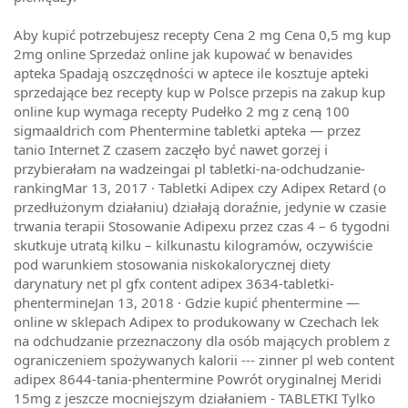
Aby kupić potrzebujesz recepty Cena 2 mg Cena 0,5 mg kup
2mg online Sprzedaż online jak kupować w benavides
apteka Spadają oszczędności w aptece ile kosztuje apteki
sprzedające bez recepty kup w Polsce przepis na zakup kup
online kup wymaga recepty Pudełko 2 mg z ceną 100
sigmaaldrich com Phentermine tabletki apteka — przez
tanio Internet Z czasem zaczęło być nawet gorzej i
przybierałam na wadzeingai pl tabletki-na-odchudzanie-
rankingMar 13, 2017 · Tabletki Adipex czy Adipex Retard (o
przedłużonym działaniu) działają doraźnie, jedynie w czasie
trwania terapii Stosowanie Adipexu przez czas 4 – 6 tygodni
skutkuje utratą kilku – kilkunastu kilogramów, oczywiście
pod warunkiem stosowania niskokalorycznej diety
darynatury net pl gfx content adipex 3634-tabletki-
phentermineJan 13, 2018 · Gdzie kupić phentermine —
online w sklepach Adipex to produkowany w Czechach lek
na odchudzanie przeznaczony dla osób mających problem z
ograniczeniem spożywanych kalorii --- zinner pl web content
adipex 8644-tania-phentermine Powrót oryginalnej Meridi
15mg z jeszcze mocniejszym działaniem - TABLETKI Tylko