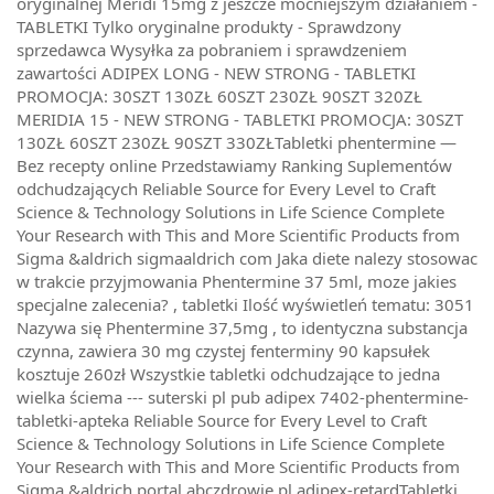
oryginalnej Meridi 15mg z jeszcze mocniejszym działaniem -
TABLETKI Tylko oryginalne produkty - Sprawdzony
sprzedawca Wysyłka za pobraniem i sprawdzeniem
zawartości ADIPEX LONG - NEW STRONG - TABLETKI
PROMOCJA: 30SZT 130ZŁ 60SZT 230ZŁ 90SZT 320ZŁ
MERIDIA 15 - NEW STRONG - TABLETKI PROMOCJA: 30SZT
130ZŁ 60SZT 230ZŁ 90SZT 330ZŁTabletki phentermine —
Bez recepty online Przedstawiamy Ranking Suplementów
odchudzających Reliable Source for Every Level to Craft
Science & Technology Solutions in Life Science Complete
Your Research with This and More Scientific Products from
Sigma &aldrich sigmaaldrich com Jaka diete nalezy stosowac
w trakcie przyjmowania Phentermine 37 5ml, moze jakies
specjalne zalecenia? , tabletki Ilość wyświetleń tematu: 3051
Nazywa się Phentermine 37,5mg , to identyczna substancja
czynna, zawiera 30 mg czystej fenterminy 90 kapsułek
kosztuje 260zł Wszystkie tabletki odchudzające to jedna
wielka ściema --- suterski pl pub adipex 7402-phentermine-
tabletki-apteka Reliable Source for Every Level to Craft
Science & Technology Solutions in Life Science Complete
Your Research with This and More Scientific Products from
Sigma &aldrich portal abczdrowie pl adipex-retardTabletki