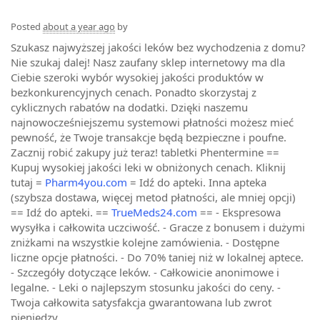
Posted
about a year ago
by
Szukasz najwyższej jakości leków bez wychodzenia z domu?
Nie szukaj dalej! Nasz zaufany sklep internetowy ma dla
Ciebie szeroki wybór wysokiej jakości produktów w
bezkonkurencyjnych cenach. Ponadto skorzystaj z
cyklicznych rabatów na dodatki. Dzięki naszemu
najnowocześniejszemu systemowi płatności możesz mieć
pewność, że Twoje transakcje będą bezpieczne i poufne.
Zacznij robić zakupy już teraz! tabletki Phentermine ==
Kupuj wysokiej jakości leki w obniżonych cenach. Kliknij
tutaj =
Pharm4you.com
= Idź do apteki. Inna apteka
(szybsza dostawa, więcej metod płatności, ale mniej opcji)
== Idź do apteki. ==
TrueMeds24.com
== - Ekspresowa
wysyłka i całkowita uczciwość. - Gracze z bonusem i dużymi
zniżkami na wszystkie kolejne zamówienia. - Dostępne
liczne opcje płatności. - Do 70% taniej niż w lokalnej aptece.
- Szczegóły dotyczące leków. - Całkowicie anonimowe i
legalne. - Leki o najlepszym stosunku jakości do ceny. -
Twoja całkowita satysfakcja gwarantowana lub zwrot
pieniędzy.