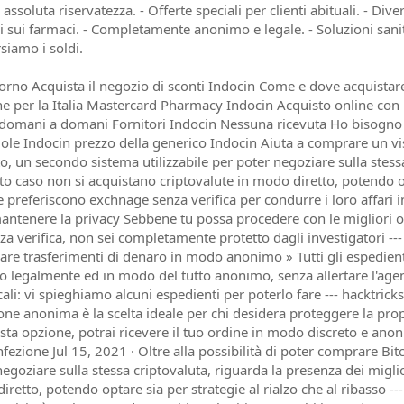
assoluta riservatezza. - Offerte speciali per clienti abituali. - Di
li sui farmaci. - Completamente anonimo e legale. - Soluzioni sani
rsiamo i soldi.
giorno Acquista il negozio di sconti Indocin Come e dove acquistar
ne per la Italia Mastercard Pharmacy Indocin Acquisto online co
omani a domani Fornitori Indocin Nessuna ricevuta Ho bisogno d
lole Indocin prezzo della generico Indocin Aiuta a comprare un vis
o, un secondo sistema utilizzabile per poter negoziare sulla stessa
o caso non si acquistano criptovalute in modo diretto, potendo opt
 preferiscono exchnage senza verifica per condurre i loro affar
mantenere la privacy Sebbene tu possa procedere con le migliori
za verifica, non sei completamente protetto dagli investigatori --
e trasferimenti di denaro in modo anonimo » Tutti gli espedienti 
o legalmente ed in modo del tutto anonimo, senza allertare l'agenz
ali: vi spieghiamo alcuni espedienti per poterlo fare --- hacktricks
ne anonima è la scelta ideale per chi desidera proteggere la prop
sta opzione, potrai ricevere il tuo ordine in modo discreto e ano
fezione Jul 15, 2021 · Oltre alla possibilità di poter comprare B
 negoziare sulla stessa criptovaluta, riguarda la presenza dei migl
iretto, potendo optare sia per strategie al rialzo che al ribasso 