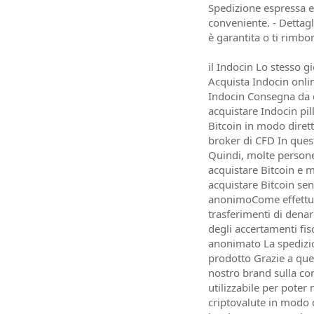
Spedizione espressa e 
conveniente. - Dettag
è garantita o ti rimbo
il Indocin Lo stesso 
Acquista Indocin onli
Indocin Consegna da d
acquistare Indocin pil
Bitcoin in modo dirett
broker di CFD In quest
Quindi, molte persone
acquistare Bitcoin e 
acquistare Bitcoin sen
anonimoCome effettuar
trasferimenti di denar
degli accertamenti fisc
anonimato La spedizio
prodotto Grazie a que
nostro brand sulla con
utilizzabile per poter
criptovalute in modo d