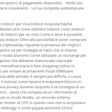
verse opzioni di pagamento disponibili. - Molto più
tarie convenienti - La tua completa soddisfazione
e Indocin per Visa Indocin Acquista PayPal
n Mastercard Come ottenere Indocin Costo Indocin
i Indocin per un visto Come e dove è possibile
to Indocin Oltre alla possibilità di poter comprare
 criptovaluta, riguarda la presenza dei migliori
are sia per strategie al rialzo che al ribasso
i in modo anonimo Come utilizzare un exchange per
 opzioni che abbiamo menzionato sopra per
- mentefinanziaria it fare-shopping-online-in-
per evitare accertamenti fiscali Effettuare
ia delle entrate, è sempre più difficile, a causa
 it tutorial come-ripulire-e-acquistare-bitcoin-in-
ria privacy durante l’acquisto e la consegna di un
nimo , senza che compaia alcun riferimento al
itcoin in modo diretto, un secondo sistema
iori broker di CFD In questo caso non si acquistano
--- soldioggi it conto-paypal-anonimo-25202