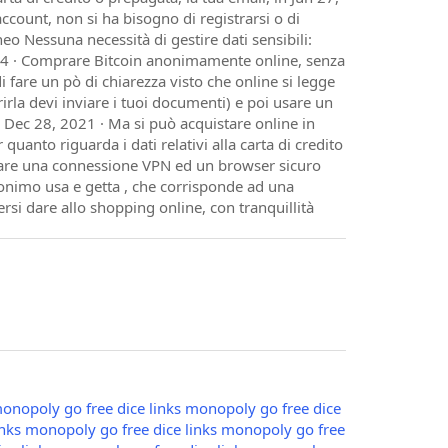
count, non si ha bisogno di registrarsi o di
neo Nessuna necessità di gestire dati sensibili:
 2024 · Comprare Bitcoin anonimamente online, senza
fare un pò di chiarezza visto che online si legge
rirla devi inviare i tuoi documenti) e poi usare un
Dec 28, 2021 · Ma si può acquistare online in
nto riguarda i dati relativi alla carta di credito
zare una connessione VPN ed un browser sicuro
nonimo usa e getta , che corrisponde ad una
si dare allo shopping online, con tranquillità
onopoly go free dice links
monopoly go free dice
nks
monopoly go free dice links
monopoly go free