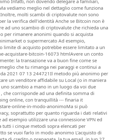
nimo Infatti, non dovendo delegare a familiari,
a Ma vediamo meglio nel dettaglio come funziona
Inoltre, molti scambi di criptovalute non sono
r la verifica dell’identità Anche se Bitcoin non è
ad uno scambio di criptovalute che richieda una
odo per rimanere anonimi quando si acquista
si minimarket o supermercato Ad esempio,
o limite di acquisto potrebbe essere limitato a un
come-acquistare-bitcoin-16073 htmlAvere un conto
tamente: la transazione va a buon fine come se
 meglio che tu rimanga nei paraggi e continui a
-azienda 2021 07 13 244721Il metodo più anonimo per
tare un venditore affidabile su Local (o in maniera
per uno scambio a mano in un luogo da voi due
a , che corrisponde ad una definita somma di
 online, con tranquillità --- finaria it
uistare-online-in-modo-anonimoMa si può
y, soprattutto per quanto riguarda i dati relativi
me ad esempio utilizzare una connessione VPN ed
utti i cinque metodi sopra elencati per
tutto se vuoi farlo in modo anonimo L’acquisto di
rta di credito o prepagata, la tua email, in Jun 27,