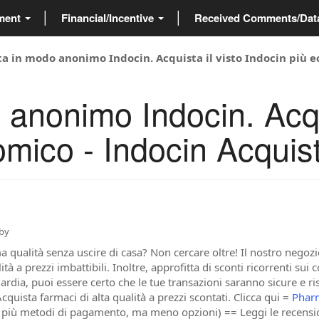
ment
Financial/Incentive
Received Comments/Da
ta in modo anonimo Indocin. Acquista il visto Indocin più e
anonimo Indocin. Acqui
omico - Indocin Acquis
by
a qualità senza uscire di casa? Non cercare oltre! Il nostro negozi
lità a prezzi imbattibili. Inoltre, approfitta di sconti ricorrenti s
dia, puoi essere certo che le tue transazioni saranno sicure e ris
uista farmaci di alta qualità a prezzi scontati. Clicca qui =
Phar
 più metodi di pagamento, ma meno opzioni) == Leggi le recensio