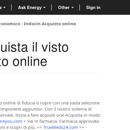
ta
Ask Energy
Other
Sign in
conomico - Indocin Acquisto online
sta il visto
to online
o online di fiducia ti copre con una vasta selezione
ui componenti aggiuntivi. Con il nostro sistema di
ervate. Inizia a fare acquisti ora! Acquista in modo
m4you.com
= Vai in farmacia. Farmacia approvata
ni e scopri di più. ==
TrueMeds24.com
== -