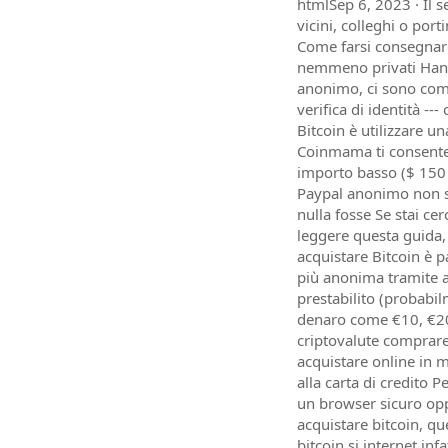
htmlSep 6, 2023 · Il 
vicini, colleghi o po
Come farsi consegnare
nemmeno privati Hanno 
anonimo, ci sono com
verifica di identità 
Bitcoin è utilizzare 
Coinmama ti consente d
importo basso ($ 150 
Paypal anonimo non si
nulla fosse Se stai c
leggere questa guida,
acquistare Bitcoin è p
più anonima tramite a
prestabilito (probabi
denaro come €10, €20 €
criptovalute comprar
acquistare online in 
alla carta di credito
un browser sicuro opp
acquistare bitcoin, qu
bitcoin si internet inf