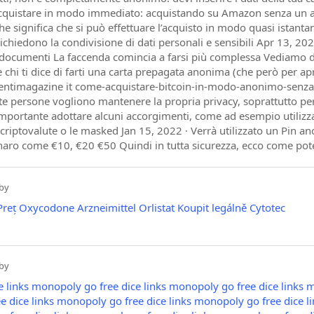
 acquistare in modo immediato: acquistando su Amazon senza un ac
 che significa che si può effettuare l’acquisto in modo quasi istanta
 richiedono la condivisione di dati personali e sensibili Apr 13,
 documenti La faccenda comincia a farsi più complessa Vediamo di 
’è chi ti dice di farti una carta prepagata anonima (che però per ap
entimagazine it come-acquistare-bitcoin-in-modo-anonimo-senza 
persone vogliono mantenere la propria privacy, soprattutto per qua
mportante adottare alcuni accorgimenti, come ad esempio utiliz
criptovalute o le masked Jan 15, 2022 · Verrà utilizzato un Pin a
aro come €10, €20 €50 Quindi in tutta sicurezza, ecco come poter
by
Preț Oxycodone
Arzneimittel Orlistat
Koupit legálně Cytotec
by
 links
monopoly go free dice links
monopoly go free dice links
m
 dice links
monopoly go free dice links
monopoly go free dice li