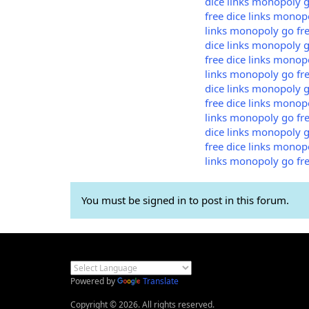
dice links
monopoly go
free dice links
monopol
links
monopoly go free
dice links
monopoly go
free dice links
monopol
links
monopoly go free
dice links
monopoly go
free dice links
monopol
links
monopoly go free
dice links
monopoly go
free dice links
monopol
links
monopoly go free
You must be signed in to post in this forum.
Powered by
Translate
Copyright © 2026. All rights reserved.