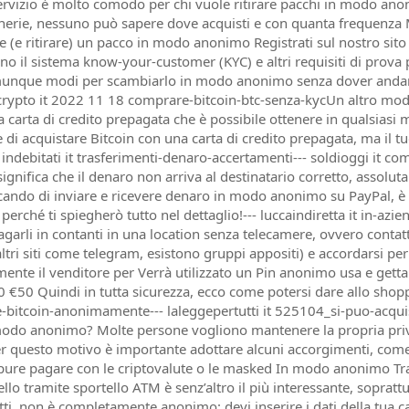
servizio è molto comodo per chi vuole ritirare pacchi in modo ano
rtinerie, nessuno può sapere dove acquisti e con quanta frequenz
 (e ritirare) un pacco in modo anonimo Registrati sul nostro sito 
il sistema know-your-customer (KYC) e altri requisiti di prova pe
unque modi per scambiarlo in modo anonimo senza dover andare 
--- crypto it 2022 11 18 comprare-bitcoin-btc-senza-kycUn altro m
una carta di credito prepagata che è possibile ottenere in qualsia
i acquistare Bitcoin con una carta di credito prepagata, ma il tu
indebitati it trasferimenti-denaro-accertamenti--- soldioggi it 
gnifica che il denaro non arriva al destinatario corretto, assolu
ercando di inviare e ricevere denaro in modo anonimo su PayPal, è
 perché ti spiegherò tutto nel dettaglio!--- luccaindiretta it in
agarli in contanti in una location senza telecamere, ovvero contat
ltri siti come telegram, esistono gruppi appositi) e accordarsi 
lmente il venditore per Verrà utilizzato un Pin anonimo usa e gett
50 Quindi in tutta sicurezza, ecco come potersi dare allo shopping
e-bitcoin-anonimamente--- laleggepertutti it 525104_si-puo-acq
modo anonimo? Molte persone vogliono mantenere la propria privac
 Per questo motivo è importante adottare alcuni accorgimenti, co
ure pagare con le criptovalute o le masked In modo anonimo Tra t
ello tramite sportello ATM è senz’altro il più interessante, soprat
atti, non è completamente anonimo: devi inserire i dati della tua ca